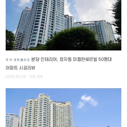
분당 인테리어, 정자동 미켈란쉐르빌 50평대
주거-포트폴리오
아파트 시공리뷰
2026-02-09 · 조회 368