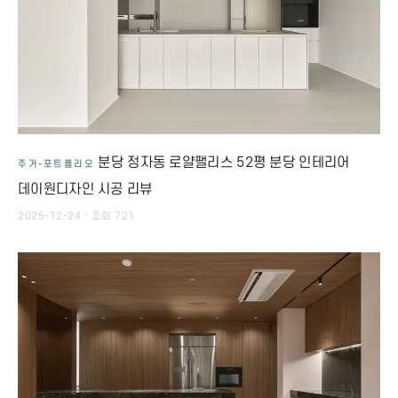
분당 정자동 로얄팰리스 52평 분당 인테리어
주거-포트폴리오
데이원디자인 시공 리뷰
2025-12-24 · 조회 721