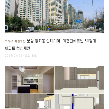
분당 정자동 인테리어, 미켈란쉐르빌 50평대
주거-디자인제안
아파트 컨셉제안
2026-01-21 · 조회 408