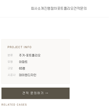
회사소개
진행절차
포트폴리오
견적문의
PROJECT INFO
분류
주거-포트폴리오
유형
아파트
규모
65평
시공사
데이원디자인
견적 문의하기 →
RELATED CASES