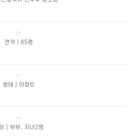
02
면적 | 65평
03
형태 | 아파트
04
성 | 부부, 자녀2명