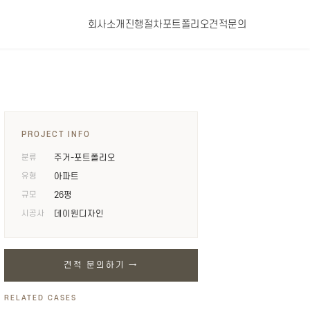
회사소개
진행절차
포트폴리오
견적문의
PROJECT INFO
분류
주거-포트폴리오
유형
아파트
규모
26평
시공사
데이원디자인
견적 문의하기 →
RELATED CASES